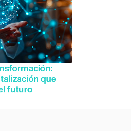
ansformación:
italización que
l futuro