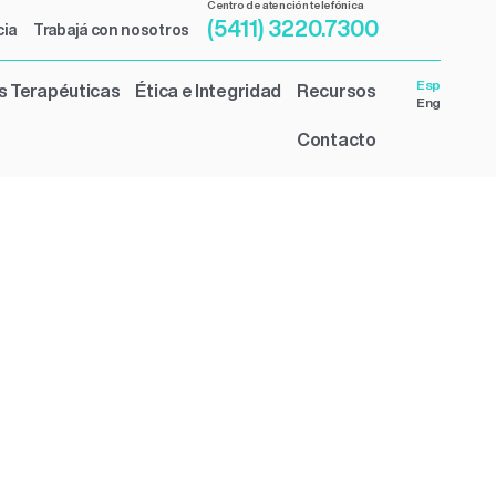
Centro de atención telefónica
(5411) 3220.7300
cia
Trabajá con nosotros
Esp
s Terapéuticas
Ética e Integridad
Recursos
Eng
Contacto