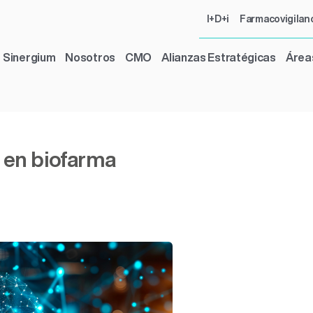
I+D+i
Farmacovigilan
Sinergium
Nosotros
CMO
Alianzas Estratégicas
Área
 en biofarma