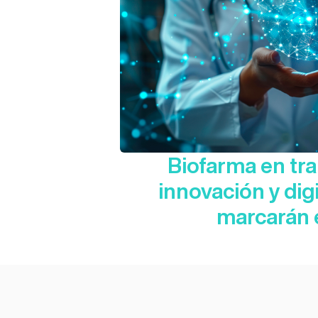
Biofarma en tr
innovación y dig
marcarán e