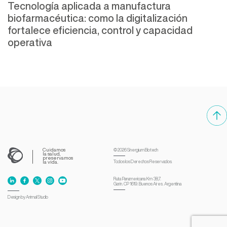
Tecnología aplicada a manufactura
biofarmacéutica: como la digitalización
fortalece eficiencia, control y capacidad
operativa
Cuidamos
© 2026
Sinergium Biotech
la salud,
preservamos
la vida.
Todos los Derechos
Reservados.
Ruta Panamericana Km 38,7.
Garín. CP 1619. Buenos Aires. Argentina
Design by Animal Studio